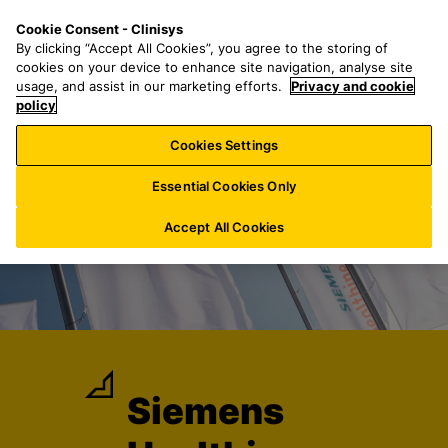
Z
S
M
Cookie Consent - Clinisys
LU/
DE
u
e
e
By clicking “Accept All Cookies”, you agree to the storing of
m
a
n
cookies on your device to enhance site navigation, analyse site
H
r
u
usage, and assist in our marketing efforts.
Privacy and cookie
a
policy
c
u
h
Cookies Settings
p
f
t
o
Essential Cookies Only
i
r
n
:
Accept All Cookies
h
a
l
t
s
p
r
Siemens
i
n