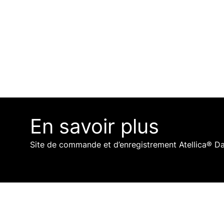
c
i
p
a
l
En savoir plus
Site de commande et d’enregistrement Atellica® D