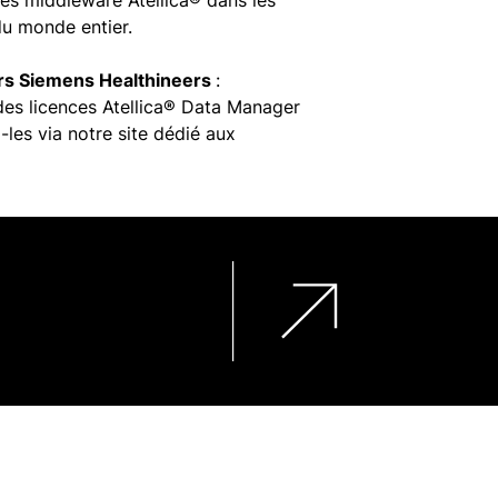
s middleware Atellica® dans les
du monde entier.
rs Siemens Healthineers
:
s licences Atellica® Data Manager
-les via notre site dédié aux