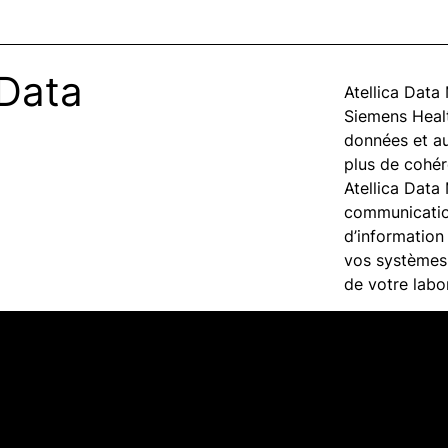
 Data
Atellica Dat
Siemens Healt
données et a
plus de cohére
Atellica Data
communicatio
d’information 
vos systèmes 
de votre labo