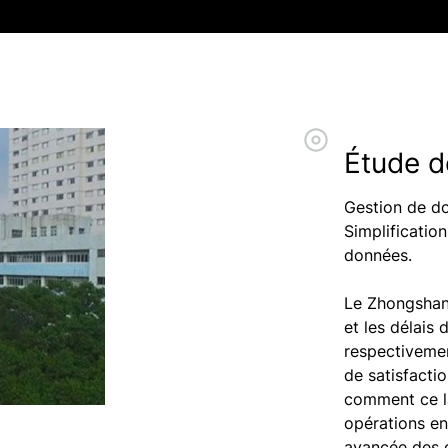
Étude d
Gestion de do
Simplification
données.
Le Zhongshan 
et les délais 
respectivemen
de satisfacti
comment ce la
opérations en
avancée des 