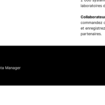
2 000 système
laboratoires 
Collaborateu
commandez de
et enregistrez
partenaires.
ata Manager