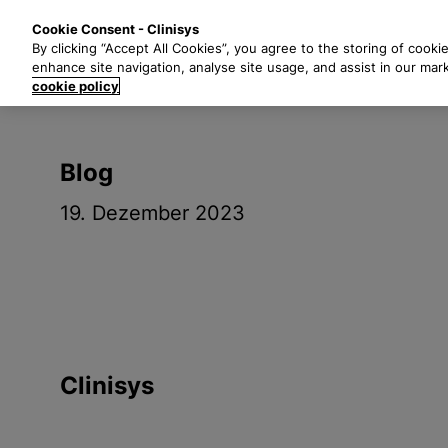
Z
Lösungen
B
Cookie Consent - Clinisys
u
By clicking “Accept All Cookies”, you agree to the storing of cooki
m
enhance site navigation, analyse site usage, and assist in our mar
H
cookie policy
a
u
p
Blog
t
i
19. Dezember 2023
n
h
a
l
t
s
p
Clinisys
r
i
n