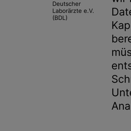
Deutscher
Dat
Laborärzte e.V.
(BDL)
Kap
ber
müs
ent
Schn
Unt
Ana