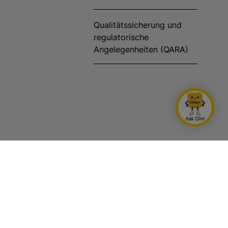
Qualitätssicherung und
regulatorische
Angelegenheiten (QARA)