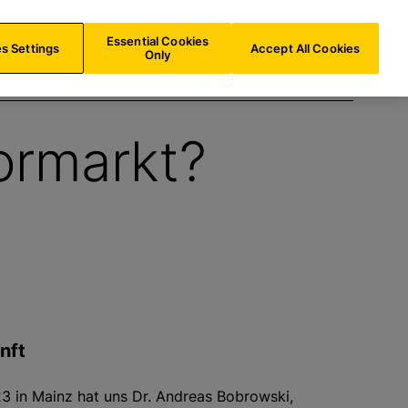
e
LU/
DE
Suche
Essential Cookies
s Settings
Accept All Cookies
Only
ormarkt?
nft
 in Mainz hat uns Dr. Andreas Bobrowski,