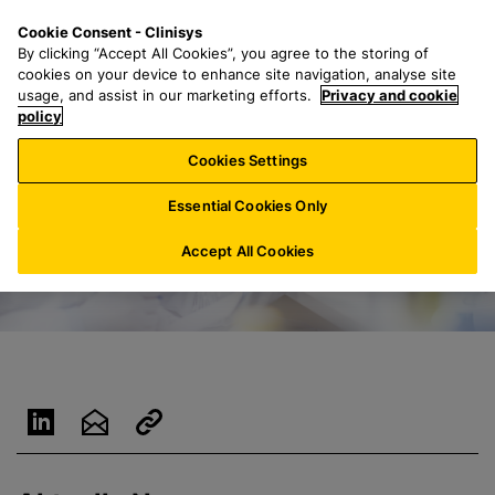
Z
S
M
Cookie Consent - Clinisys
LU/
DE
u
e
e
By clicking “Accept All Cookies”, you agree to the storing of
m
a
n
cookies on your device to enhance site navigation, analyse site
H
r
u
usage, and assist in our marketing efforts.
Privacy and cookie
a
policy
c
u
h
Cookies Settings
p
f
t
o
Essential Cookies Only
i
r
n
:
Accept All Cookies
h
a
l
t
s
p
r
i
n