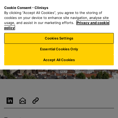
S
S
M
Cookie Consent - Clinisys
ES/
ES
a
e
e
By clicking “Accept All Cookies”, you agree to the storing of
l
a
n
cookies on your device to enhance site navigation, analyse site
t
r
u
usage, and assist in our marketing efforts.
Privacy and cookie
a
policy
c
r
h
Cookies Settings
a
f
l
o
Essential Cookies Only
c
r
o
:
Accept All Cookies
n
t
e
n
i
d
o
p
r