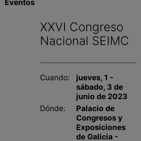
Eventos
i
n
c
XXVI Congreso
i
p
Nacional SEIMC
a
l
Cuando:
jueves, 1 -
sábado, 3 de
junio de 2023
Dónde:
Palacio de
Congresos y
Exposiciones
de Galicia -