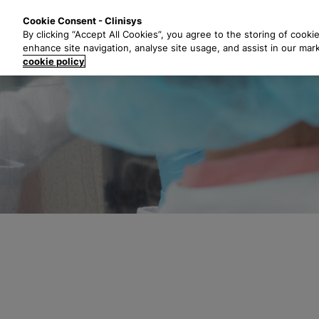
S
Soluciones
I
Cookie Consent - Clinisys
a
By clicking “Accept All Cookies”, you agree to the storing of cooki
l
enhance site navigation, analyse site usage, and assist in our mar
t
cookie policy
a
r
a
l
c
o
n
t
e
n
i
d
o
p
r