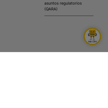
asuntos regulatorios
(QARA)