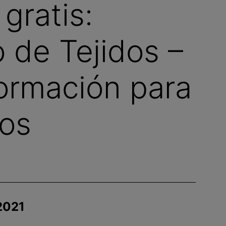
gratis:
 de Tejidos –
ormación para
dos
 2021