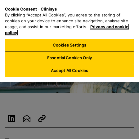
S
S
M
Cookie Consent - Clinisys
ES/
ES
a
e
e
By clicking “Accept All Cookies”, you agree to the storing of
l
a
n
cookies on your device to enhance site navigation, analyse site
t
r
u
usage, and assist in our marketing efforts.
Privacy and cookie
a
policy
c
r
h
Cookies Settings
a
f
l
o
Essential Cookies Only
c
r
o
:
Accept All Cookies
n
t
e
n
i
d
o
p
r