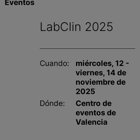
Eventos
i
n
c
LabClin 2025
i
p
a
l
Cuando:
miércoles, 12 -
viernes, 14 de
noviembre de
2025
Dónde:
Centro de
eventos de
Valencia