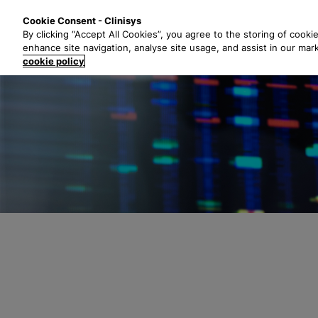
P
Solutions
Secte
Cookie Consent - Clinisys
a
By clicking “Accept All Cookies”, you agree to the storing of cooki
s
enhance site navigation, analyse site usage, and assist in our mar
s
cookie policy
e
r
a
u
c
o
n
t
e
n
u
p
r
i
n