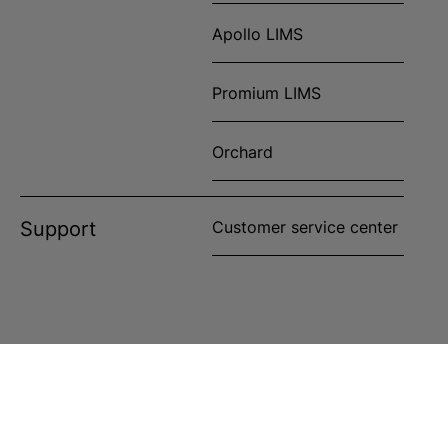
Apollo LIMS
Promium LIMS
Orchard
Support
Customer service center