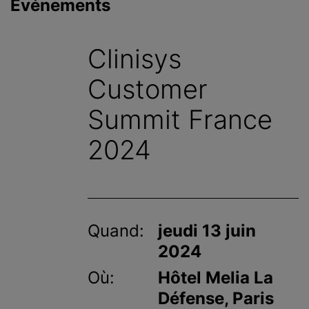
Événements
c
i
p
Clinisys
a
l
Customer
Summit France
2024
Quand:
jeudi 13 juin
2024
Où:
Hôtel Melia La
Défense, Paris