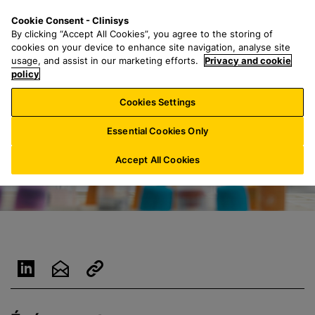
P
S
M
Cookie Consent - Clinisys
LU/
FR
a
e
e
By clicking “Accept All Cookies”, you agree to the storing of
s
a
n
cookies on your device to enhance site navigation, analyse site
s
r
u
usage, and assist in our marketing efforts.
Privacy and cookie
e
policy
c
r
h
Cookies Settings
a
f
u
o
Essential Cookies Only
c
r
o
:
Accept All Cookies
n
t
e
n
u
p
r
i
n