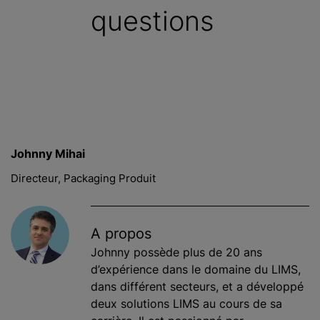
questions
c
i
p
a
l
Johnny Mihai
Directeur, Packaging Produit
A propos
Johnny possède plus de 20 ans
d’expérience dans le domaine du LIMS,
dans différent secteurs, et a développé
deux solutions LIMS au cours de sa