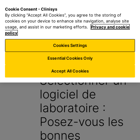
P
S
M
Cookie Consent - Clinisys
LU/
FR
a
e
e
By clicking “Accept All Cookies”, you agree to the storing of
s
a
n
cookies on your device to enhance site navigation, analyse site
s
r
u
usage, and assist in our marketing efforts.
Privacy and cookie
e
policy
c
r
h
Cookies Settings
Blog
a
f
u
o
Essential Cookies Only
19 Février 2026
c
r
o
:
Accept All Cookies
Sélectionner un
n
t
logiciel de
e
n
laboratoire :
u
p
Posez-vous les
r
i
bonnes
n