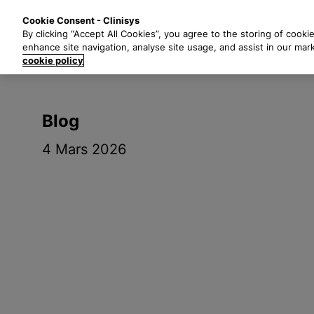
P
Solutions
Secte
Cookie Consent - Clinisys
a
By clicking “Accept All Cookies”, you agree to the storing of cooki
s
enhance site navigation, analyse site usage, and assist in our mar
s
cookie policy
e
r
a
Blog
u
c
4 Mars 2026
o
n
t
e
n
u
p
r
i
n