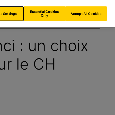
LU/
FR
Recherche
Essential Cookies
s Settings
Accept All Cookies
Only
ci : un choix
ur le CH