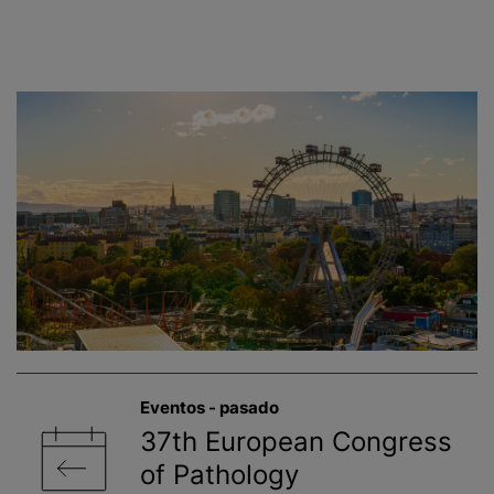
Industria
Reiniciar
Agua
Alimentos y bebidas
Ambiente
Biotecnología
Ciencias de cultivos
Eventos - pasado​
Cuidado de la salud
37th European Congress
of Pathology
Farmacéutica