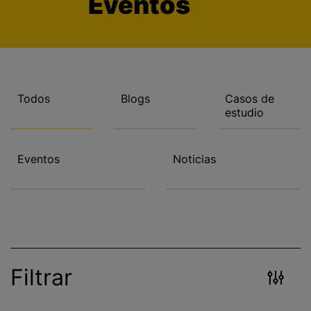
Eventos
i
n
c
i
p
a
Todos
Blogs
Casos de
estudio
l
Eventos
Noticias
Filtrar