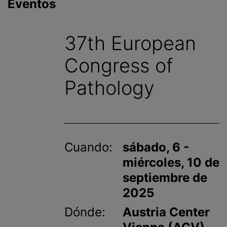
Eventos
i
n
c
37th European
i
p
Congress of
a
Pathology
l
Cuando:
sábado, 6 -
miércoles, 10 de
septiembre de
2025
Dónde:
Austria Center