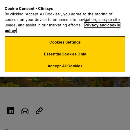
S
S
M
Cookie Consent - Clinisys
ES/
ES
a
e
e
By clicking “Accept All Cookies”, you agree to the storing of
l
a
n
cookies on your device to enhance site navigation, analyse site
t
r
u
usage, and assist in our marketing efforts.
Privacy and cookie
a
policy
c
r
h
Cookies Settings
a
f
l
o
Essential Cookies Only
c
r
o
:
Accept All Cookies
n
t
e
n
i
d
o
p
r