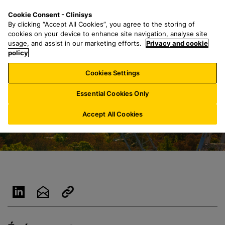
P
S
M
Cookie Consent - Clinisys
FR/
FR
a
e
e
By clicking “Accept All Cookies”, you agree to the storing of
s
a
n
cookies on your device to enhance site navigation, analyse site
s
r
u
usage, and assist in our marketing efforts.
Privacy and cookie
e
policy
c
r
h
Cookies Settings
a
f
u
o
Essential Cookies Only
c
r
o
:
Accept All Cookies
n
t
e
n
u
p
r
i
n