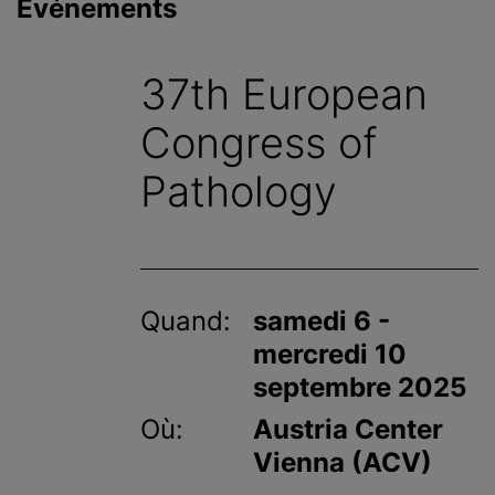
Événements
c
i
p
37th European
a
l
Congress of
Pathology
Quand:
samedi 6 -
mercredi 10
septembre 2025
Où:
Austria Center
Vienna (ACV)