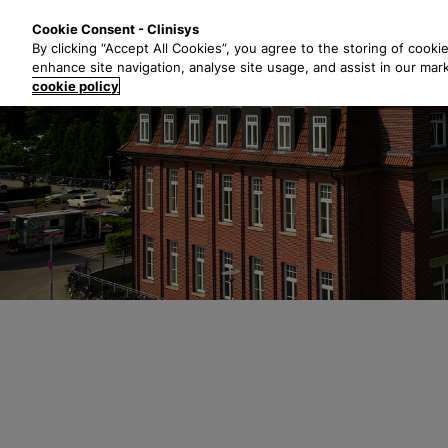
Z
Lösungen
B
Cookie Consent - Clinisys
u
By clicking “Accept All Cookies”, you agree to the storing of cooki
m
enhance site navigation, analyse site usage, and assist in our mar
H
cookie policy
a
u
p
t
i
n
h
a
l
t
s
p
r
i
n