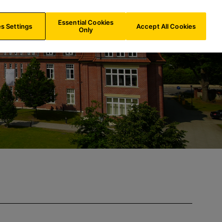
e
CH/
DE
Suche
Essential Cookies
s Settings
Accept All Cookies
Only