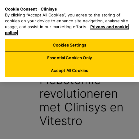
G
S
M
Cookie Consent - Clinisys
NL/
NL
a
e
e
By clicking “Accept All Cookies”, you agree to the storing of
n
a
n
cookies on your device to enhance site navigation, analyse site
a
r
u
usage, and assist in our marketing efforts.
Privacy and cookie
a
policy
c
r
h
Cookies Settings
Blog
h
f
o
o
Essential Cookies Only
6 Januari 2025
o
r
f
:
Accept All Cookies
Flebotomie
d
t
revolutioneren
e
k
met Clinisys en
s
t
Vitestro