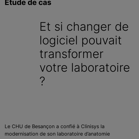
Étude de cas
c
i
p
Et si changer de
a
l
logiciel pouvait
transformer
votre laboratoire
?
Le CHU de Besançon a confié à Clinisys la
modernisation de son laboratoire d’anatomie