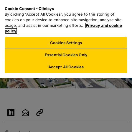
P
S
M
Cookie Consent - Clinisys
LU/
FR
a
e
e
By clicking “Accept All Cookies”, you agree to the storing of
s
a
n
cookies on your device to enhance site navigation, analyse site
s
r
u
usage, and assist in our marketing efforts.
Privacy and cookie
e
policy
c
r
h
Cookies Settings
a
f
u
o
Essential Cookies Only
c
r
o
:
Accept All Cookies
n
t
e
n
u
p
r
i
n