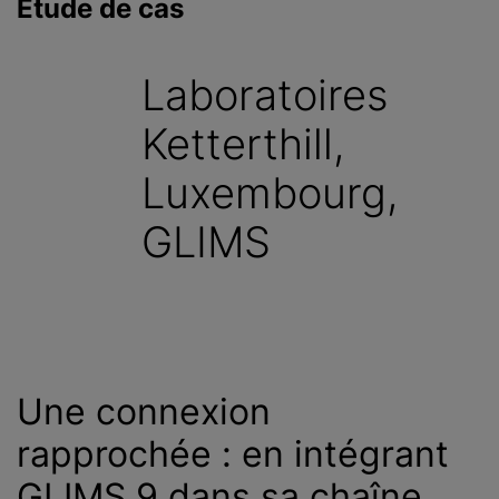
Étude de cas
c
i
p
Laboratoires
a
l
Ketterthill,
Luxembourg,
GLIMS
Une connexion
rapprochée : en intégrant
GLIMS 9 dans sa chaîne