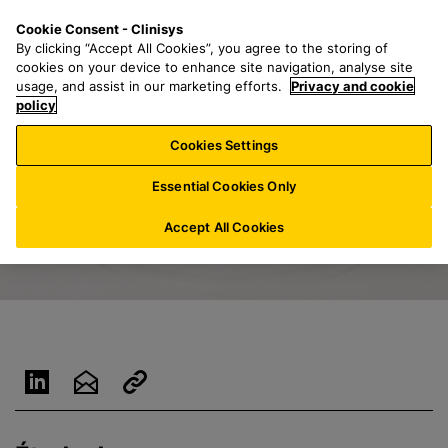
P
S
M
Cookie Consent - Clinisys
LU/
FR
a
e
e
By clicking “Accept All Cookies”, you agree to the storing of
s
a
n
cookies on your device to enhance site navigation, analyse site
s
r
u
usage, and assist in our marketing efforts.
Privacy and cookie
e
policy
c
r
h
Cookies Settings
a
f
u
o
Essential Cookies Only
c
r
o
:
Accept All Cookies
n
t
e
n
u
p
r
i
n