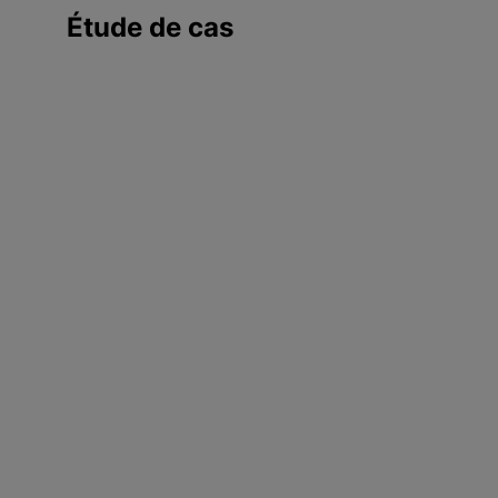
c
Étude de cas
i
p
a
l