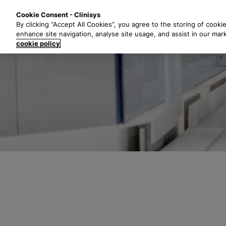
P
Solutions
Secte
Cookie Consent - Clinisys
a
By clicking “Accept All Cookies”, you agree to the storing of cooki
s
enhance site navigation, analyse site usage, and assist in our mar
s
cookie policy
e
r
a
u
c
o
n
t
e
n
u
p
r
i
n