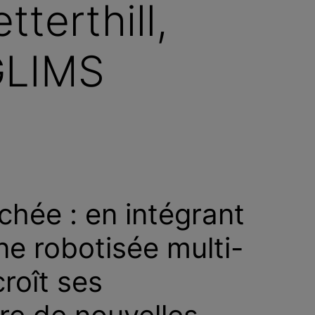
tterthill,
GLIMS
hée : en intégrant
e robotisée multi-
croît ses