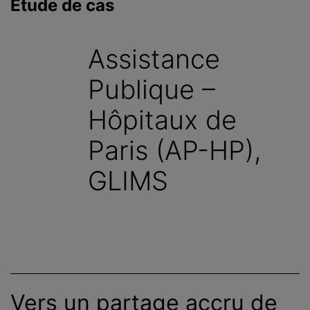
Étude de cas
c
i
p
Assistance
a
l
Publique –
Hôpitaux de
Paris (AP-HP),
GLIMS
Vers un partage accru de