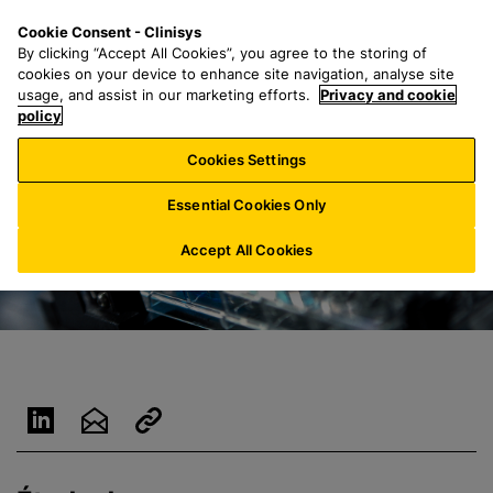
P
S
M
Cookie Consent - Clinisys
LU/
FR
a
e
e
By clicking “Accept All Cookies”, you agree to the storing of
s
a
n
cookies on your device to enhance site navigation, analyse site
s
r
u
usage, and assist in our marketing efforts.
Privacy and cookie
e
policy
c
r
h
Cookies Settings
a
f
u
o
Essential Cookies Only
c
r
o
:
Accept All Cookies
n
t
e
n
u
p
r
i
n