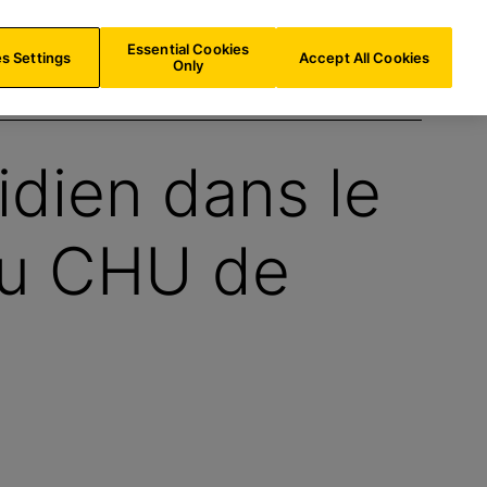
CH/
FR
Recherche
Essential Cookies
s Settings
Accept All Cookies
Only
dien dans le
du CHU de