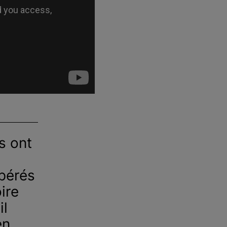
s ont
pérés
ire
il
en