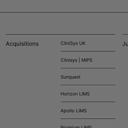
Acquisitions
CliniSys UK
Ju
Clinisys | MIPS
Sunquest
Horizon LIMS
Apollo LIMS
Promium LIMS