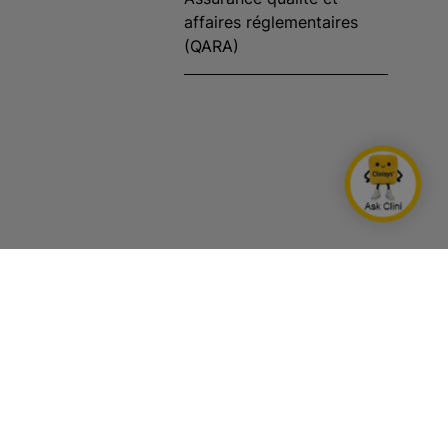
affaires réglementaires
(QARA)