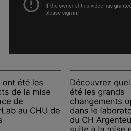
 ont été les
Découvrez quel
ts de la mise
été les grands
ace de
changements o
rLab au CHU de
dans le laborato
s
du CH Argenteu
suite à la mise 