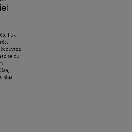
iel
és, flux
rés,
découvrez
atoire du
nt
ise,
s plus