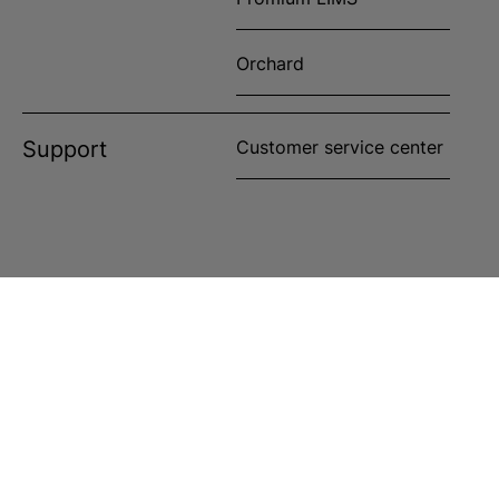
Orchard
Support
Customer service center