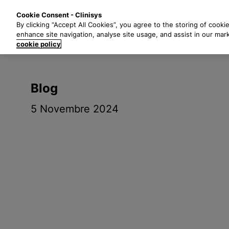
P
Solutions
Secte
Cookie Consent - Clinisys
a
By clicking “Accept All Cookies”, you agree to the storing of cooki
s
enhance site navigation, analyse site usage, and assist in our mar
s
cookie policy
e
r
a
Blog
u
c
5 Novembre 2024
o
n
t
e
n
u
p
r
i
n