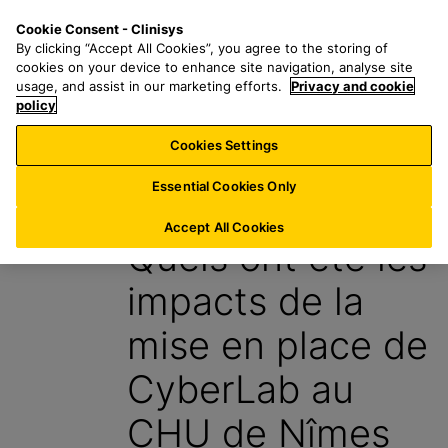
P
S
M
Cookie Consent - Clinisys
FR/
FR
a
e
e
By clicking “Accept All Cookies”, you agree to the storing of
s
a
n
cookies on your device to enhance site navigation, analyse site
s
r
u
usage, and assist in our marketing efforts.
Privacy and cookie
e
policy
c
r
h
Cookies Settings
Blog
a
f
u
o
Essential Cookies Only
5 Novembre 2024
c
r
o
:
Accept All Cookies
Quels ont été les
n
t
impacts de la
e
n
mise en place de
u
p
CyberLab au
r
i
CHU de Nîmes
n