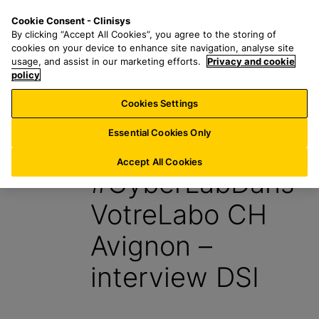
P
S
M
Cookie Consent - Clinisys
FR/
FR
a
e
e
By clicking “Accept All Cookies”, you agree to the storing of
s
a
n
cookies on your device to enhance site navigation, analyse site
s
r
u
usage, and assist in our marketing efforts.
Privacy and cookie
e
policy
c
r
h
Cookies Settings
Blog
a
f
u
o
Essential Cookies Only
29 Mai 2024
c
r
o
:
Accept All Cookies
#CyberLabDans
n
t
VotreLabo CH
e
n
Avignon –
u
p
interview DSI
r
i
n