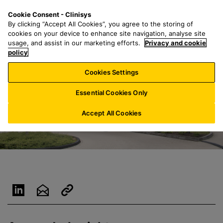
Z
S
M
Cookie Consent - Clinisys
CH/
DE
u
e
e
By clicking “Accept All Cookies”, you agree to the storing of
m
a
n
cookies on your device to enhance site navigation, analyse site
H
r
u
usage, and assist in our marketing efforts.
Privacy and cookie
a
policy
c
u
h
Cookies Settings
p
f
t
o
Essential Cookies Only
i
r
n
:
Accept All Cookies
h
a
l
t
s
p
r
i
n