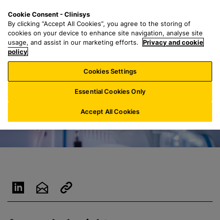
Z
S
M
Cookie Consent - Clinisys
CH/
DE
u
e
e
By clicking “Accept All Cookies”, you agree to the storing of
m
a
n
cookies on your device to enhance site navigation, analyse site
H
r
u
usage, and assist in our marketing efforts.
Privacy and cookie
a
policy
c
u
h
Cookies Settings
p
f
t
o
Essential Cookies Only
i
r
n
:
Accept All Cookies
h
a
l
t
s
p
r
i
n