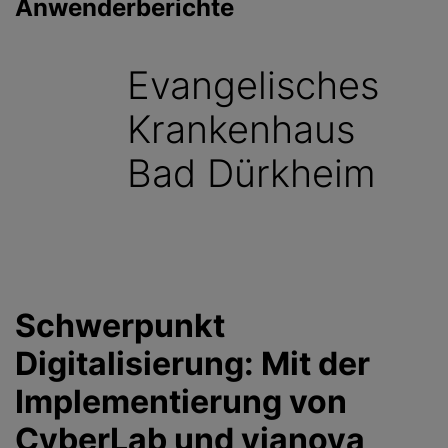
Anwenderberichte
g
e
n
Evangelisches
Krankenhaus
Bad Dürkheim
Schwerpunkt
Digitalisierung: Mit der
Implementierung von
CyberLab und vianova