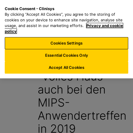
Z
S
M
Cookie Consent - Clinisys
CH/
DE
u
e
e
By clicking “Accept All Cookies”, you agree to the storing of
m
a
n
cookies on your device to enhance site navigation, analyse site
H
r
u
usage, and assist in our marketing efforts.
Privacy and cookie
a
policy
c
u
h
Cookies Settings
Aktuelle News
p
f
t
o
Essential Cookies Only
16. Mai 2019
i
r
n
:
Accept All Cookies
“Volles Haus”
h
a
auch bei den
l
t
MIPS-
s
p
Anwendertreffen
r
i
in 2019
n