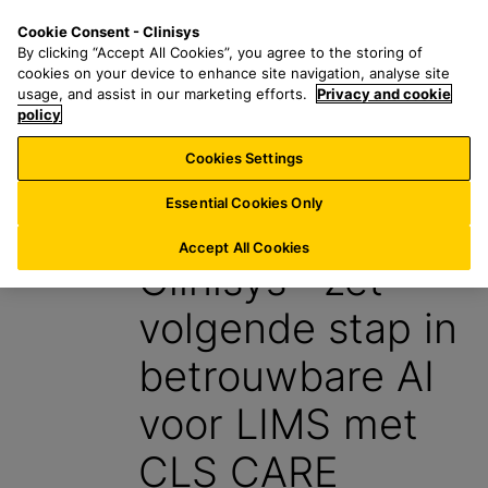
G
S
M
Cookie Consent - Clinisys
BE/
NL
a
e
e
By clicking “Accept All Cookies”, you agree to the storing of
n
a
n
cookies on your device to enhance site navigation, analyse site
a
r
u
usage, and assist in our marketing efforts.
Privacy and cookie
a
policy
c
r
h
Cookies Settings
Nieuws
h
f
o
o
Essential Cookies Only
15 Mei 2026
o
r
f
:
Accept All Cookies
Clinisys™ zet
d
t
volgende stap in
e
k
betrouwbare AI
s
t
voor LIMS met
CLS CARE