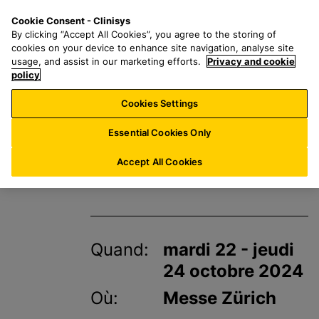
P
S
M
Cookie Consent - Clinisys
BE/
FR
a
e
e
By clicking “Accept All Cookies”, you agree to the storing of
s
a
n
cookies on your device to enhance site navigation, analyse site
s
r
u
usage, and assist in our marketing efforts.
Privacy and cookie
e
policy
c
r
h
Cookies Settings
Événements
a
f
u
o
Essential Cookies Only
c
r
IFAS
o
:
Accept All Cookies
n
t
e
n
Quand:
mardi 22 - jeudi
u
p
24 octobre 2024
r
Où:
Messe Zürich
i
n