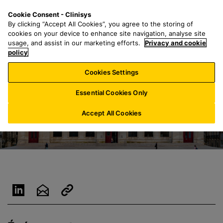
P
S
M
Cookie Consent - Clinisys
BE/
FR
a
e
e
By clicking “Accept All Cookies”, you agree to the storing of
s
a
n
cookies on your device to enhance site navigation, analyse site
s
r
u
usage, and assist in our marketing efforts.
Privacy and cookie
e
policy
c
r
h
Cookies Settings
a
f
u
o
Essential Cookies Only
c
r
o
:
Accept All Cookies
n
t
e
n
u
p
r
i
n