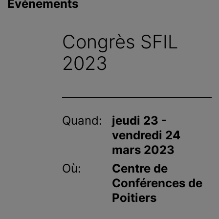
Événements
c
i
p
Congrès SFIL
a
l
2023
Quand:
jeudi 23 -
vendredi 24
mars 2023
Où:
Centre de
Conférences de
Poitiers