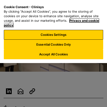
P
S
M
Cookie Consent - Clinisys
BE/
FR
a
e
e
By clicking “Accept All Cookies”, you agree to the storing of
s
a
n
cookies on your device to enhance site navigation, analyse site
s
r
u
usage, and assist in our marketing efforts.
Privacy and cookie
e
policy
c
r
h
Cookies Settings
a
f
u
o
Essential Cookies Only
c
r
o
:
Accept All Cookies
n
t
e
n
u
p
r
i
n