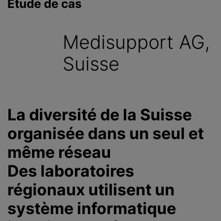
Étude de cas
c
i
p
Medisupport AG,
a
l
Suisse
La diversité de la Suisse
organisée dans un seul et
même réseau
Des laboratoires
régionaux utilisent un
système informatique