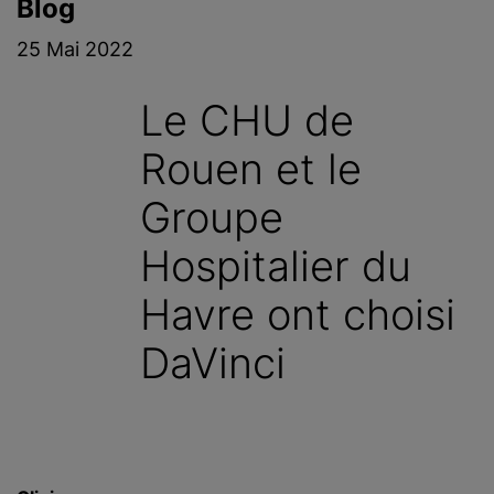
Blog
c
i
25 Mai 2022
p
a
Le CHU de
l
Rouen et le
Groupe
Hospitalier du
Havre ont choisi
DaVinci