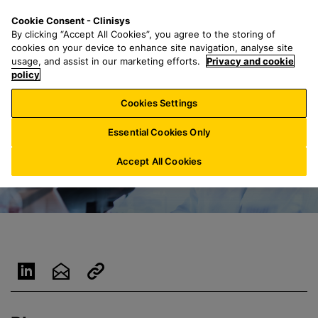
P
S
M
Cookie Consent - Clinisys
BE/
FR
a
e
e
By clicking “Accept All Cookies”, you agree to the storing of
s
a
n
cookies on your device to enhance site navigation, analyse site
s
r
u
usage, and assist in our marketing efforts.
Privacy and cookie
e
policy
c
r
h
Cookies Settings
a
f
u
o
Essential Cookies Only
c
r
o
:
Accept All Cookies
n
t
e
n
u
p
r
i
n