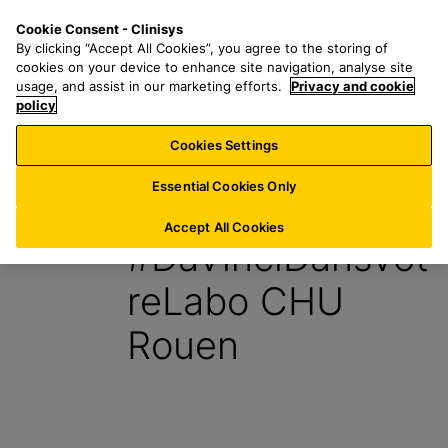
P
S
M
Cookie Consent - Clinisys
BE/
FR
a
e
e
By clicking “Accept All Cookies”, you agree to the storing of
s
a
n
cookies on your device to enhance site navigation, analyse site
s
r
u
usage, and assist in our marketing efforts.
Privacy and cookie
e
policy
c
r
h
Cookies Settings
Blog
a
f
u
o
Essential Cookies Only
15 Mai 2024
c
r
o
:
Accept All Cookies
#DaVinciDansVot
n
t
reLabo CHU
e
n
Rouen
u
p
r
i
n