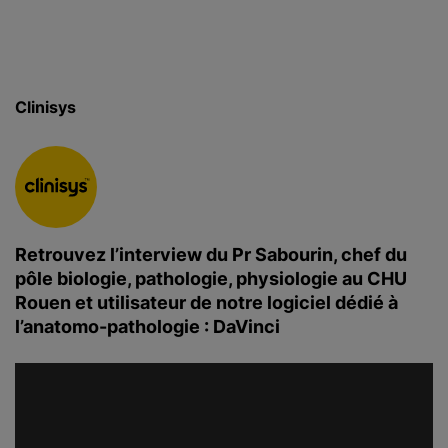
c
i
p
a
Clinisys
l
Retrouvez l’interview du Pr Sabourin, chef du
pôle biologie, pathologie, physiologie au CHU
Rouen et utilisateur de notre logiciel dédié à
l’anatomo-pathologie : DaVinci