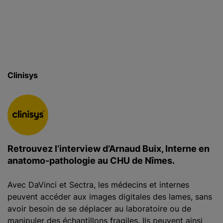
c
i
p
a
l
Clinisys
Retrouvez l’interview d’Arnaud Buix, Interne en
anatomo-pathologie au CHU de Nîmes.
Avec DaVinci et Sectra, les médecins et internes
peuvent accéder aux images digitales des lames, sans
avoir besoin de se déplacer au laboratoire ou de
manipuler des échantillons fragiles. Ils peuvent ainsi