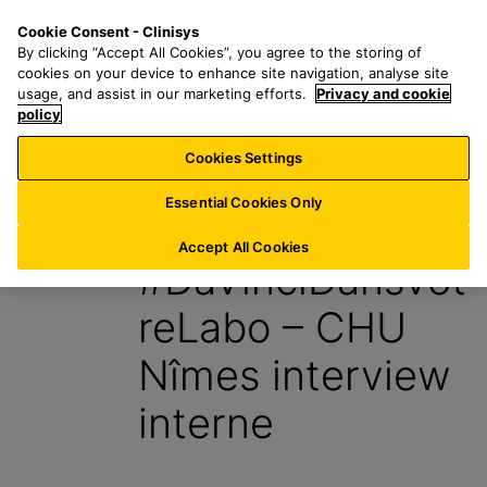
P
S
M
Cookie Consent - Clinisys
BE/
FR
a
e
e
By clicking “Accept All Cookies”, you agree to the storing of
s
a
n
cookies on your device to enhance site navigation, analyse site
s
r
u
usage, and assist in our marketing efforts.
Privacy and cookie
e
policy
c
r
h
Cookies Settings
Blog
a
f
u
o
Essential Cookies Only
26 Août 2024
c
r
o
:
Accept All Cookies
#DaVinciDansVot
n
t
reLabo – CHU
e
n
Nîmes interview
u
p
interne
r
i
n