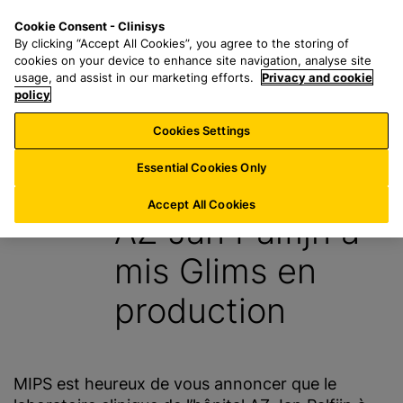
P
S
M
Cookie Consent - Clinisys
BE/
FR
a
e
e
By clicking “Accept All Cookies”, you agree to the storing of
s
a
n
cookies on your device to enhance site navigation, analyse site
s
r
u
usage, and assist in our marketing efforts.
Privacy and cookie
e
policy
c
r
h
Cookies Settings
Actualités
a
f
u
o
Essential Cookies Only
10 Septembre 2013
c
r
o
:
Accept All Cookies
AZ Jan Palfijn a
n
t
mis Glims en
e
n
production
u
p
r
i
MIPS est heureux de vous annoncer que le
n