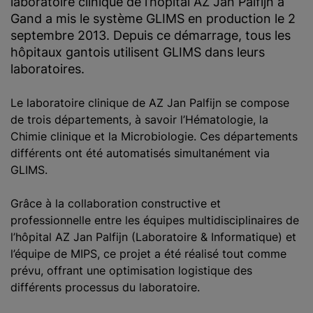
laboratoire clinique de l’hôpital AZ Jan Palfijn à
c
Gand a mis le système GLIMS en production le 2
i
septembre 2013. Depuis ce démarrage, tous les
p
hôpitaux gantois utilisent GLIMS dans leurs
a
laboratoires.
l
Le laboratoire clinique de AZ Jan Palfijn se compose
de trois départements, à savoir l’Hématologie, la
Chimie clinique et la Microbiologie. Ces départements
différents ont été automatisés simultanément via
GLIMS.
Grâce à la collaboration constructive et
professionnelle entre les équipes multidisciplinaires de
l’hôpital AZ Jan Palfijn (Laboratoire & Informatique) et
l’équipe de MIPS, ce projet a été réalisé tout comme
prévu, offrant une optimisation logistique des
différents processus du laboratoire.