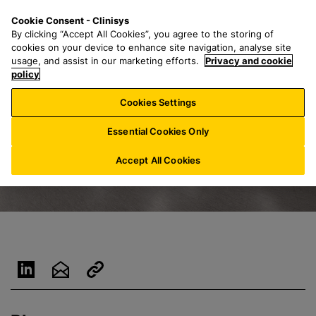
Z
S
M
Cookie Consent - Clinisys
AT/
DE
u
e
e
By clicking “Accept All Cookies”, you agree to the storing of
m
a
n
cookies on your device to enhance site navigation, analyse site
H
r
u
usage, and assist in our marketing efforts.
Privacy and cookie
a
policy
c
u
h
Cookies Settings
p
f
t
o
Essential Cookies Only
i
r
n
:
Accept All Cookies
h
a
l
t
s
p
r
i
n