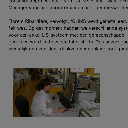
consolidatieproject dat – voor GLIMS – uniek was in Fra
Manager voor het laboratorium en het operatiekwartier 
Florent Ribardière, vervolgt, “GLIMS werd geïnstallee
feit was. Op dat moment hadden we verschillende sys
voor een enkel LIS-systeem met een gemeenschappelijk
genomen werd in de eerste laboratoria. De aanwezighe
werkelijk een voordeel, dankzij de modulaire configur