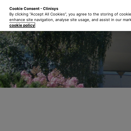
G
Oplossingen
Indust
Cookie Consent - Clinisys
a
By clicking “Accept All Cookies”, you agree to the storing of cooki
n
enhance site navigation, analyse site usage, and assist in our mar
a
cookie policy
a
r
h
o
o
f
d
t
e
k
s
t