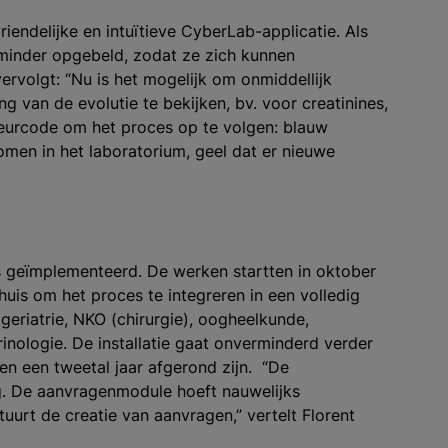
iendelijke en intuïtieve CyberLab-applicatie. Als
inder opgebeld, zodat ze zich kunnen
ervolgt: “Nu is het mogelijk om onmiddellijk
g van de evolutie te bekijken, bv. voor creatinines,
leurcode om het proces op te volgen: blauw
men in het laboratorium, geel dat er nieuwe
s geïmplementeerd. De werken startten in oktober
huis om het proces te integreren in een volledig
geriatrie, NKO (chirurgie), oogheelkunde,
inologie. De installatie gaat onverminderd verder
nen een tweetal jaar afgerond zijn. “De
g. De aanvragenmodule hoeft nauwelijks
urt de creatie van aanvragen,” vertelt Florent