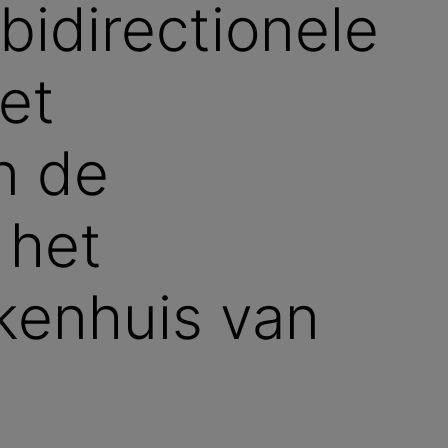
bidirectionele
et
n de
 het
ekenhuis van