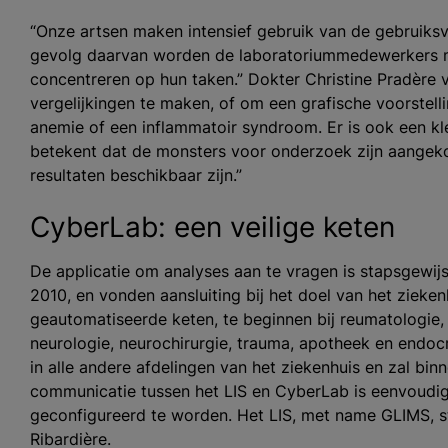
“Onze artsen maken intensief gebruik van de gebruiksvr
gevolg daarvan worden de laboratoriummedewerkers m
concentreren op hun taken.” Dokter Christine Pradère v
vergelijkingen te maken, of om een grafische voorstellin
anemie of een inflammatoir syndroom. Er is ook een k
betekent dat de monsters voor onderzoek zijn aangeko
resultaten beschikbaar zijn.”
CyberLab: een veilige keten
De applicatie om analyses aan te vragen is stapsgewij
2010, en vonden aansluiting bij het doel van het zieken
geautomatiseerde keten, te beginnen bij reumatologie, 
neurologie, neurochirurgie, trauma, apotheek en endocr
in alle andere afdelingen van het ziekenhuis en zal bin
communicatie tussen het LIS en CyberLab is eenvoudi
geconfigureerd te worden. Het LIS, met name GLIMS, stu
Ribardière.