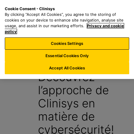
P
S
M
Cookie Consent - Clinisys
LU/
FR
a
e
e
By clicking “Accept All Cookies”, you agree to the storing of
s
a
n
cookies on your device to enhance site navigation, analyse site
s
r
u
usage, and assist in our marketing efforts.
Privacy and cookie
e
policy
c
r
h
Cookies Settings
Blog
a
f
u
o
Essential Cookies Only
9 Septembre 2024
c
r
o
:
Accept All Cookies
Découvrez
n
t
l’approche de
e
n
Clinisys en
u
p
matière de
r
i
cybersécurité!
n