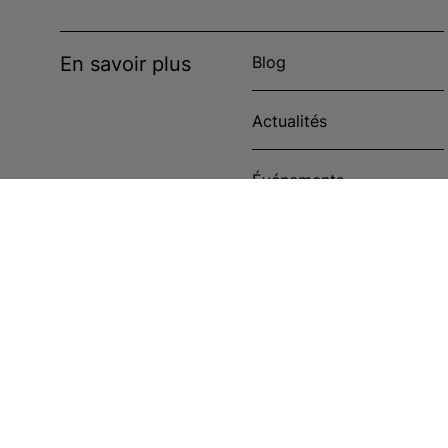
En savoir plus
Blog
Actualités
Événements
Étude de cas
Politique en matière de
cookies
Cookies Settings