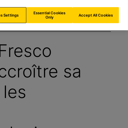
LU/
FR
Recherche
Essential Cookies
s Settings
Accept All Cookies
Only
 Fresco
ccroître sa
 les