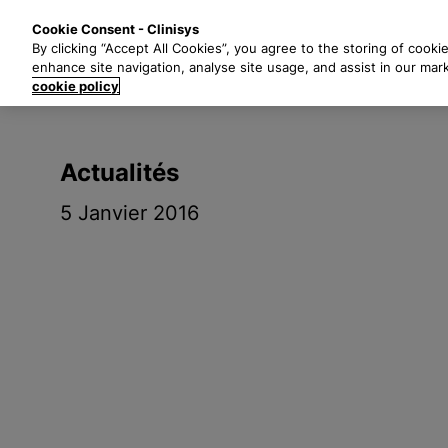
P
Solutions
Secte
Cookie Consent - Clinisys
a
By clicking “Accept All Cookies”, you agree to the storing of cooki
s
enhance site navigation, analyse site usage, and assist in our mar
s
cookie policy
e
r
a
Actualités
u
c
5 Janvier 2016
o
n
t
e
n
u
p
r
i
n