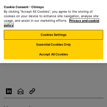
Z
S
M
Cookie Consent - Clinisys
DE/
DE
u
e
e
By clicking “Accept All Cookies”, you agree to the storing of
m
a
n
cookies on your device to enhance site navigation, analyse site
H
r
u
usage, and assist in our marketing efforts.
Privacy and cookie
a
policy
c
u
h
Cookies Settings
p
f
t
o
Essential Cookies Only
i
r
n
:
Accept All Cookies
h
a
l
t
s
p
r
i
n