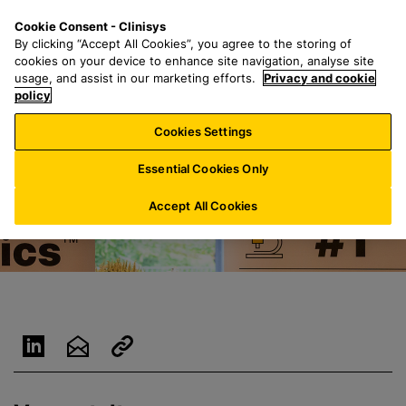
Z
S
M
Cookie Consent - Clinisys
DE/
DE
u
e
e
By clicking “Accept All Cookies”, you agree to the storing of
m
a
n
cookies on your device to enhance site navigation, analyse site
H
r
u
usage, and assist in our marketing efforts.
Privacy and cookie
a
policy
c
u
h
Cookies Settings
p
f
t
o
Essential Cookies Only
i
r
n
:
Accept All Cookies
h
a
l
t
s
p
r
i
n