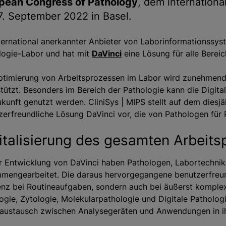
pean Congress of Pathology
, dem internationa
 7. September 2022 in Basel.
nternational anerkannter Anbieter von Laborinformationssys
logie-Labor und hat mit
DaVinci
eine Lösung für alle Bereic
ptimierung von Arbeitsprozessen im Labor wird zunehmen
stützt. Besonders im Bereich der Pathologie kann die Digita
ukunft genutzt werden. CliniSys | MIPS stellt auf dem dies
zerfreundliche Lösung DaVinci vor, die von Pathologen für
italisierung des gesamten Arbeit
r Entwicklung von DaVinci haben Pathologen, Labortechnike
mengearbeitet. Die daraus hervorgegangene benutzerfreund
ienz bei Routineaufgaben, sondern auch bei äußerst komple
logie, Zytologie, Molekularpathologie und Digitale Patholo
austausch zwischen Analysegeräten und Anwendungen in ih