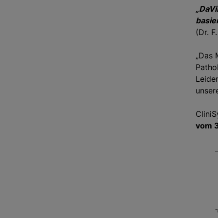
„DaVi
basier
(Dr. F
„Das 
Pathol
Leide
unsere
Clini
vom 3