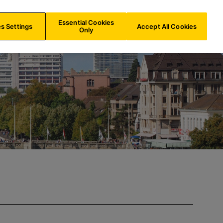
e
DE/
DE
Suche
Essential Cookies
s Settings
Accept All Cookies
Only