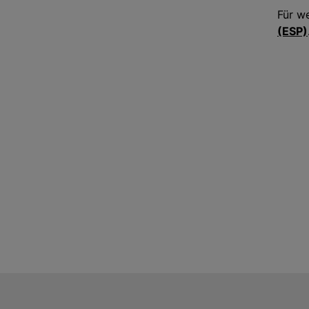
Für w
(ESP)