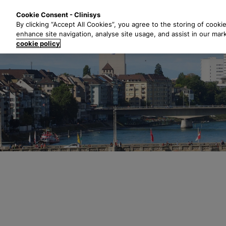
Z
Lösungen
B
Cookie Consent - Clinisys
u
By clicking “Accept All Cookies”, you agree to the storing of cooki
m
enhance site navigation, analyse site usage, and assist in our mar
H
cookie policy
a
u
p
t
i
n
h
a
l
t
s
p
r
i
n