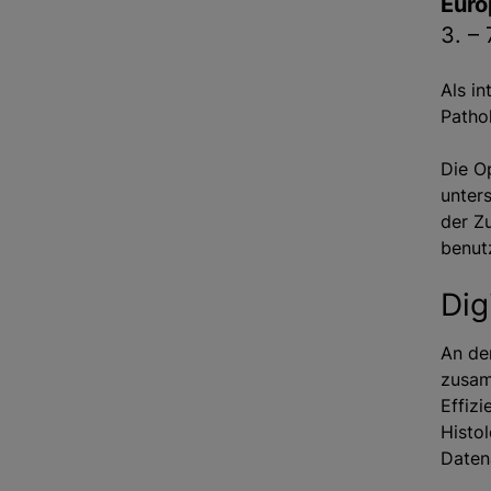
Euro
3. –
Als i
Patho
Die O
unter
der Z
benut
Dig
An de
zusam
Effiz
Histo
Daten