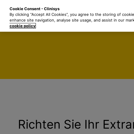
Z
Lösungen
B
Cookie Consent - Clinisys
u
By clicking “Accept All Cookies”, you agree to the storing of cooki
m
enhance site navigation, analyse site usage, and assist in our mar
H
cookie policy
a
u
p
t
i
n
h
a
l
t
s
p
r
Richten Sie Ihr Extr
i
n