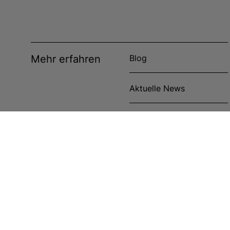
Mehr erfahren
Blog
Aktuelle News
Veranstaltungen
Anwenderberichte
Cookie-Richtlinie
Cookies Settings