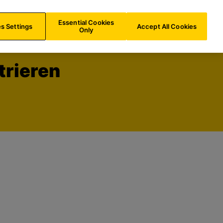
e
DE/
DE
Suche
Essential Cookies
s Settings
Accept All Cookies
Only
trieren