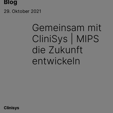
Blog
g
e
29. Oktober 2021
n
Gemeinsam mit
CliniSys | MIPS
die Zukunft
entwickeln
Clinisys