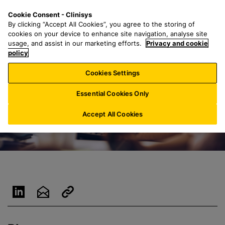
Z
S
M
Cookie Consent - Clinisys
DE/
DE
u
e
e
By clicking “Accept All Cookies”, you agree to the storing of
m
a
n
cookies on your device to enhance site navigation, analyse site
H
r
u
usage, and assist in our marketing efforts.
Privacy and cookie
a
policy
c
u
h
Cookies Settings
p
f
t
o
Essential Cookies Only
i
r
n
:
Accept All Cookies
h
a
l
t
s
p
r
i
n