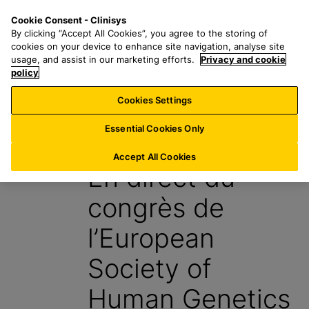
P
S
M
Cookie Consent - Clinisys
CH/
FR
a
e
e
By clicking “Accept All Cookies”, you agree to the storing of
s
a
n
cookies on your device to enhance site navigation, analyse site
s
r
u
usage, and assist in our marketing efforts.
Privacy and cookie
e
policy
c
r
h
Cookies Settings
Blog
a
f
u
o
Essential Cookies Only
4 Juillet 2024
c
r
o
:
Accept All Cookies
En direct du
n
t
congrès de
e
n
l’European
u
p
Society of
r
i
Human Genetics
n