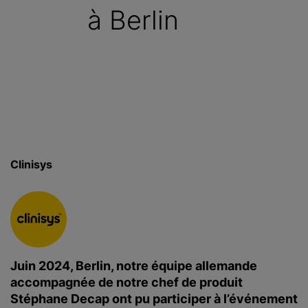
à Berlin
c
i
p
a
l
Clinisys
Juin 2024, Berlin, notre équipe allemande
accompagnée de notre chef de produit
Stéphane Decap ont pu participer à l’événement