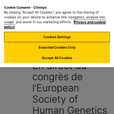
P
S
M
Cookie Consent - Clinisys
FR/
FR
a
e
e
By clicking “Accept All Cookies”, you agree to the storing of
s
a
n
cookies on your device to enhance site navigation, analyse site
s
r
u
usage, and assist in our marketing efforts.
Privacy and cookie
e
policy
c
r
h
Cookies Settings
Blog
a
f
u
o
Essential Cookies Only
4 Juillet 2024
c
r
o
:
Accept All Cookies
En direct du
n
t
congrès de
e
n
l’European
u
p
Society of
r
i
Human Genetics
n