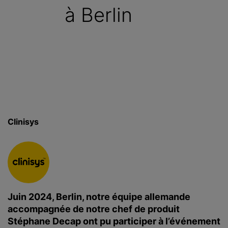
à Berlin
c
i
p
a
l
Clinisys
Juin 2024, Berlin, notre équipe allemande
accompagnée de notre chef de produit
Stéphane Decap ont pu participer à l’événement