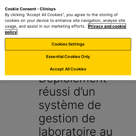
P
S
M
Cookie Consent - Clinisys
CH/
FR
a
e
e
By clicking “Accept All Cookies”, you agree to the storing of
s
a
n
cookies on your device to enhance site navigation, analyse site
s
r
u
usage, and assist in our marketing efforts.
Privacy and cookie
e
policy
c
r
h
Cookies Settings
Blog
a
f
u
o
Essential Cookies Only
6 Septembre 2023
c
r
o
:
Accept All Cookies
Déploiement
n
t
réussi d’un
e
n
système de
u
p
gestion de
r
i
laboratoire au
n