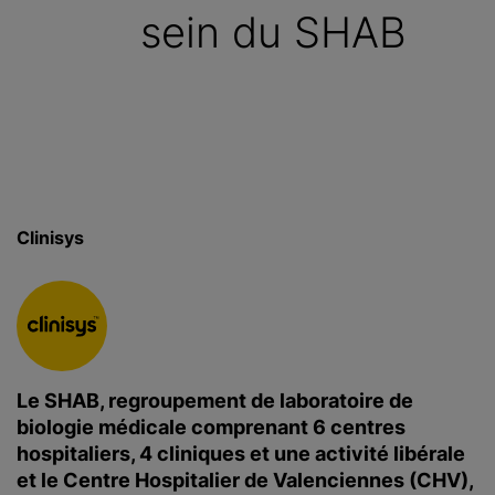
sein du SHAB
c
i
p
a
l
Clinisys
Le SHAB, regroupement de laboratoire de
biologie médicale comprenant 6 centres
hospitaliers, 4 cliniques et une activité libérale
et le Centre Hospitalier de Valenciennes (CHV),