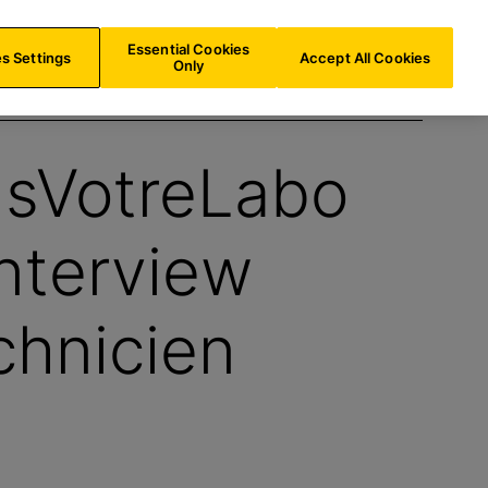
CH/
FR
Recherche
Essential Cookies
s Settings
Accept All Cookies
Only
sVotreLabo
nterview
chnicien