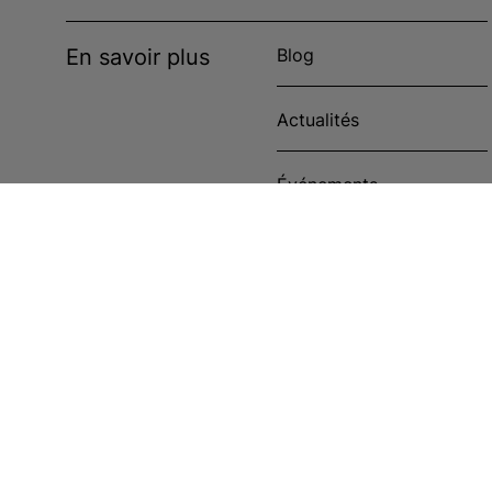
En savoir plus
Blog
Actualités
Événements
Étude de cas
Politique en matière de
cookies
Cookies Settings