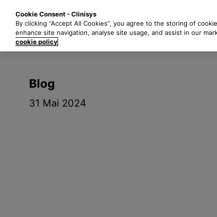
P
Solutions
Secte
Cookie Consent - Clinisys
a
By clicking “Accept All Cookies”, you agree to the storing of cooki
s
enhance site navigation, analyse site usage, and assist in our mar
s
cookie policy
e
r
a
Blog
u
c
31 Mai 2024
o
n
t
e
n
u
p
r
i
n