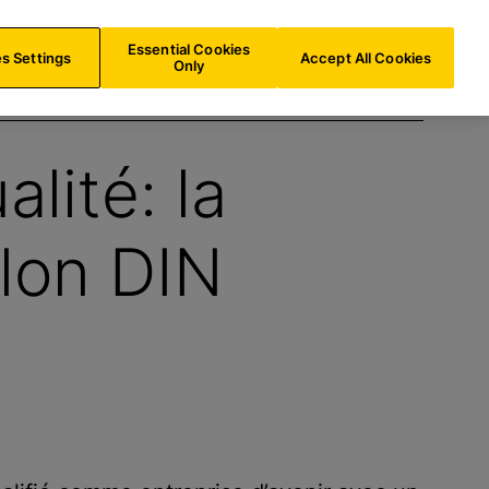
CH/
FR
Recherche
Essential Cookies
s Settings
Accept All Cookies
Only
lité: la
elon DIN