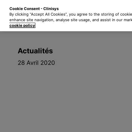
P
Solutions
Secte
Cookie Consent - Clinisys
a
By clicking “Accept All Cookies”, you agree to the storing of cooki
s
enhance site navigation, analyse site usage, and assist in our mar
s
cookie policy
e
r
a
Actualités
u
c
28 Avril 2020
o
n
t
e
n
u
p
r
i
n