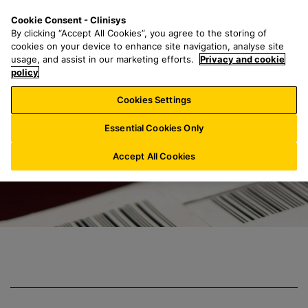
P
S
M
Cookie Consent - Clinisys
BE/
FR
a
e
e
By clicking “Accept All Cookies”, you agree to the storing of
s
a
n
cookies on your device to enhance site navigation, analyse site
s
r
u
usage, and assist in our marketing efforts.
Privacy and cookie
Clinisys Blood B
e
policy
c
r
h
Cookies Settings
a
f
u
o
Essential Cookies Only
c
r
o
:
Accept All Cookies
n
t
e
n
u
p
r
i
n