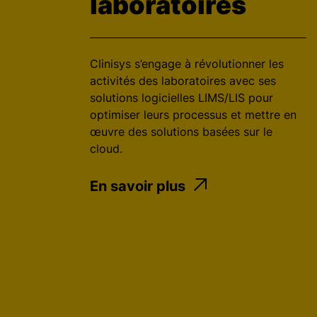
laboratoires
c
i
p
Clinisys s’engage à révolutionner les
a
activités des laboratoires avec ses
l
solutions logicielles LIMS/LIS pour
optimiser leurs processus et mettre en
œuvre des solutions basées sur le
cloud.
En savoir plus